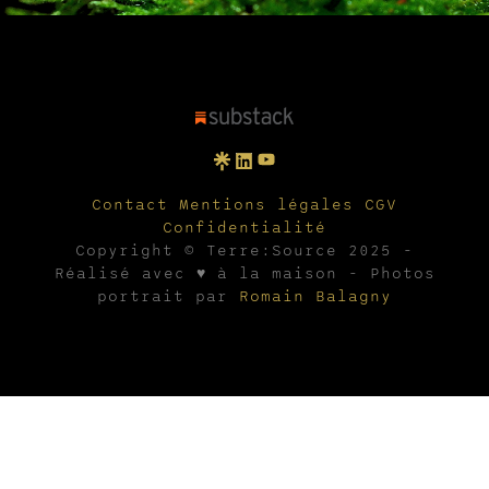
Contact
Mentions légales
CGV
Confidentialité
Copyright © Terre:Source 2025 -
Réalisé avec ♥ à la maison - Photos
portrait par
Romain Balagny